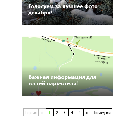
Голосуем за лучшее фото
декабря!
Важная информация для
гостей парк-отеля!
Первая
«
1
2
3
4
5
»
Последняя