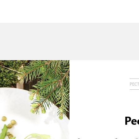
РЕС
Ре