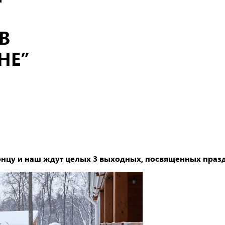
В
НЕ”
онцу и наш ждут целых 3 выходных, посвященных праз