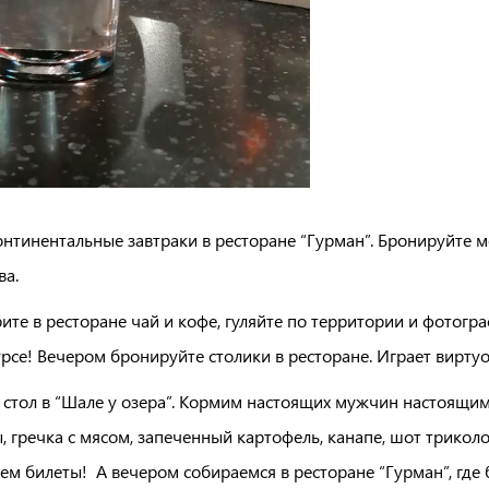
континентальные завтраки в ресторане “Гурман”. Бронируйте м
ва.
рите в ресторане чай и кофе, гуляйте по территории и фотог
рсе! Вечером бронируйте столики в ресторане. Играет вирту
 стол в “Шале у озера”. Кормим настоящих мужчин настоящи
гречка с мясом, запеченный картофель, канапе, шот триколор
аем билеты! А вечером собираемся в ресторане “Гурман”, где